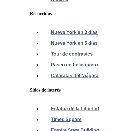
Recorridos
Nueva York en 3 días
Nueva York en 5 días
Tour de contrastes
Paseo en helicóptero
Cataratas del Niágara
Sitios de interés
Estatua de la Libertad
Times Square
Empire State Building