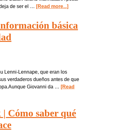
deja de ser el …
[Read more...]
información básica
dad
ibu Lenni-Lennape, que eran los
y sus verdaderos dueños antes de que
Europa.Aunque Giovanni da …
[Read
 | Cómo saber qué
ace