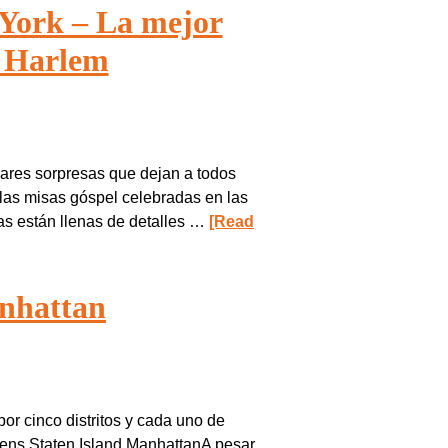
York – La mejor
e Harlem
ares sorpresas que dejan a todos
 las misas góspel celebradas en las
sas están llenas de detalles …
[Read
nhattan
or cinco distritos y cada uno de
eens Staten Island ManhattanA pesar